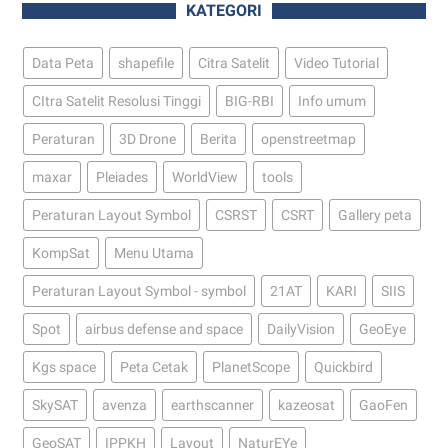
KATEGORI
Data Peta
shapefile
Citra Satelit
Video Tutorial
CItra Satelit Resolusi Tinggi
BIG-RBI
Info umum
Peraturan
3D Drone
Berita
openstreetmap
maxar
Pleiades
WorldView
tools
Peraturan Layout Symbol
CSRST
CSRT
Gallery peta
KompSat
Menu Utama
Peraturan Layout Symbol - symbol
21AT
KARI
SIIS
Spot
airbus defense and space
DailyVision
GeoEye
Kgs space
Peta Cetak
PlanetScope
Quickbird
SkySAT
avenza
earthscanner
kazeosat
GaoFen
GeoSAT
IPPKH
Layout
NaturEYe