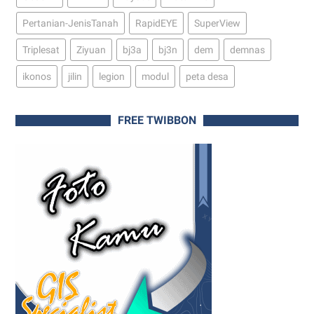
Pertanian-JenisTanah
RapidEYE
SuperView
Triplesat
Ziyuan
bj3a
bj3n
dem
demnas
ikonos
jilin
legion
modul
peta desa
FREE TWIBBON