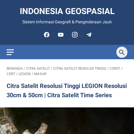
INDONESIA GEOSPASIAL
Sistem Informasi Geografi & Penginderaan Jauh
BERANDA
/
CITRA SATELIT
/
CITRA SATELIT RESOLUSI TINGGI
/
CSRST
/
CSRT
/
LEGION
/
MAXAR
Citra Satelit Resolusi Tinggi LEGION Resolusi
30cm & 50cm | Citra Satelit Time Series