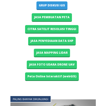
GRUP DISKUSI GIS
JASA PEMBUATAN PETA
CITRA SATELIT RESOLUSI TINGGI
JASA PENYEDIAAN DATA SHP
JASA MAPPING LIDAR
JASA FOTO UDARA DRONE UAV
Peta Online Interaktif (webGIS)
PALING BANYAK DIKUNJUNGI