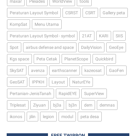
maxar
Pleiades
WorldView
tools
Peraturan Layout Symbol
CSRST
CSRT
Gallery peta
KompSat
Menu Utama
Peraturan Layout Symbol - symbol
21AT
KARI
SIIS
Spot
airbus defense and space
DailyVision
GeoEye
Kgs space
Peta Cetak
PlanetScope
Quickbird
SkySAT
avenza
earthscanner
kazeosat
GaoFen
GeoSAT
IPPKH
Layout
NaturEYe
Pertanian-JenisTanah
RapidEYE
SuperView
Triplesat
Ziyuan
bj3a
bj3n
dem
demnas
ikonos
jilin
legion
modul
peta desa
FREE TWIBBON