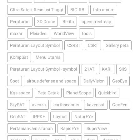
CItra Satelit Resolusi Tinggi
BIG-RBI
Info umum
Peraturan
3D Drone
Berita
openstreetmap
maxar
Pleiades
WorldView
tools
Peraturan Layout Symbol
CSRST
CSRT
Gallery peta
KompSat
Menu Utama
Peraturan Layout Symbol - symbol
21AT
KARI
SIIS
Spot
airbus defense and space
DailyVision
GeoEye
Kgs space
Peta Cetak
PlanetScope
Quickbird
SkySAT
avenza
earthscanner
kazeosat
GaoFen
GeoSAT
IPPKH
Layout
NaturEYe
Pertanian-JenisTanah
RapidEYE
SuperView