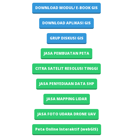
DOWNLOAD MODUL/ E-BOOK GIS
DOWNLOAD APLIKASI GIS
GRUP DISKUSI GIS
JASA PEMBUATAN PETA
CITRA SATELIT RESOLUSI TINGGI
JASA PENYEDIAAN DATA SHP
JASA MAPPING LIDAR
JASA FOTO UDARA DRONE UAV
Peta Online Interaktif (webGIS)