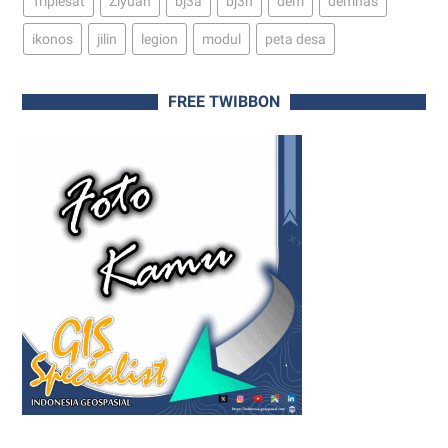
Triplesat
Ziyuan
bj3a
bj3n
dem
demnas
ikonos
jilin
legion
modul
peta desa
FREE TWIBBON