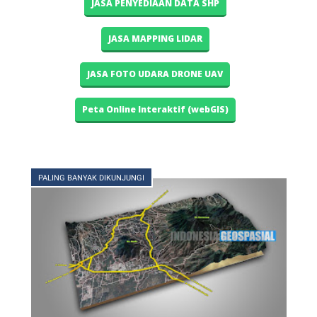
JASA PENYEDIAAN DATA SHP
JASA MAPPING LIDAR
JASA FOTO UDARA DRONE UAV
Peta Online Interaktif (webGIS)
PALING BANYAK DIKUNJUNGI