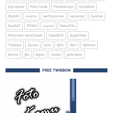
Kgs space
Peta Cetak
PlanetScope
Quickbird
SkySAT
avenza
earthscanner
kazeosat
GaoFen
GeoSAT
IPPKH
Layout
NaturEYe
Pertanian-JenisTanah
RapidEYE
SuperView
Triplesat
Ziyuan
bj3a
bj3n
dem
demnas
ikonos
jilin
legion
modul
peta desa
FREE TWIBBON