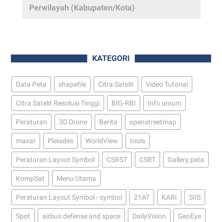
Perwilayah (Kabupaten/Kota)
KATEGORI
Data Peta
shapefile
Citra Satelit
Video Tutorial
CItra Satelit Resolusi Tinggi
BIG-RBI
Info umum
Peraturan
3D Drone
Berita
openstreetmap
maxar
Pleiades
WorldView
tools
Peraturan Layout Symbol
CSRST
CSRT
Gallery peta
KompSat
Menu Utama
Peraturan Layout Symbol - symbol
21AT
KARI
SIIS
Spot
airbus defense and space
DailyVision
GeoEye