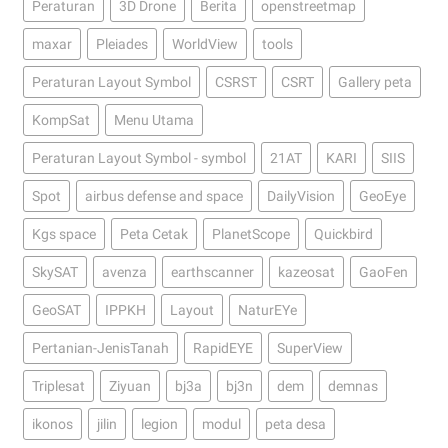
Peraturan
3D Drone
Berita
openstreetmap
maxar
Pleiades
WorldView
tools
Peraturan Layout Symbol
CSRST
CSRT
Gallery peta
KompSat
Menu Utama
Peraturan Layout Symbol - symbol
21AT
KARI
SIIS
Spot
airbus defense and space
DailyVision
GeoEye
Kgs space
Peta Cetak
PlanetScope
Quickbird
SkySAT
avenza
earthscanner
kazeosat
GaoFen
GeoSAT
IPPKH
Layout
NaturEYe
Pertanian-JenisTanah
RapidEYE
SuperView
Triplesat
Ziyuan
bj3a
bj3n
dem
demnas
ikonos
jilin
legion
modul
peta desa