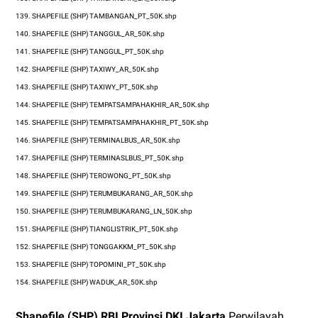
139.
SHAPEFILE (SHP)
TAMBANGAN_PT_50K.shp
140.
SHAPEFILE (SHP)
TANGGUL_AR_50K.shp
141.
SHAPEFILE (SHP)
TANGGUL_PT_50K.shp
142.
SHAPEFILE (SHP)
TAXIWY_AR_50K.shp
143.
SHAPEFILE (SHP)
TAXIWY_PT_50K.shp
144.
SHAPEFILE (SHP)
TEMPATSAMPAHAKHIR_AR_50K.shp
145.
SHAPEFILE (SHP)
TEMPATSAMPAHAKHIR_PT_50K.shp
146.
SHAPEFILE (SHP)
TERMINALBUS_AR_50K.shp
147.
SHAPEFILE (SHP)
TERMINASLBUS_PT_50K.shp
148.
SHAPEFILE (SHP)
TEROWONG_PT_50K.shp
149.
SHAPEFILE (SHP)
TERUMBUKARANG_AR_50K.shp
150.
SHAPEFILE (SHP)
TERUMBUKARANG_LN_50K.shp
151.
SHAPEFILE (SHP)
TIANGLISTRIK_PT_50K.shp
152.
SHAPEFILE (SHP)
TONGGAKKM_PT_50K.shp
153.
SHAPEFILE (SHP)
TOPOMINI_PT_50K.shp
154.
SHAPEFILE (SHP)
WADUK_AR_50K.shp
Shapefile (SHP) RBI Provinsi DKI Jakarta
Perwilayah