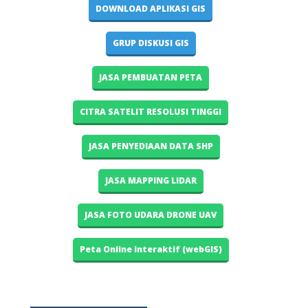
DOWNLOAD APLIKASI GIS
GRUP DISKUSI GIS
JASA PEMBUATAN PETA
CITRA SATELIT RESOLUSI TINGGI
JASA PENYEDIAAN DATA SHP
JASA MAPPING LIDAR
JASA FOTO UDARA DRONE UAV
Peta Online Interaktif (webGIS)