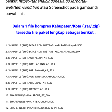
berikut
https://tanahair.indonesia.go.id/portal-
web/termcondition
atau Screenshot pada gambar di
bawah ini :
Dalam 1 file kompres Kabupaten/Kota (.rar/.zip)
tersedia file paket lengkap sebagai berikut :
1. SHAPEFILE (SHP) BATAS ADMINISTRASI KABUPATEN-LN/AR-50K
2.
SHAPEFILE (SHP)
BATAS ADMINISTRASI KECAMATAN_AR_50K
4.
SHAPEFILE (SHP)
AGRI KEBUN_AR_50K
5.
SHAPEFILE (SHP)
AGRI LADANG_AR_50K
6.
SHAPEFILE (SHP)
AGRI SAWAH_AR_50K
7.
SHAPEFILE (SHP)
AGRI TANAM CAMPUR_AR_50K
8.
SHAPEFILE (SHP)
AIR JERAM_AR_50K
9.
SHAPEFILE (SHP)
AIRPORT_AR_50K
10.
SHAPEFILE (SHP)
AIRPORT_PT_50K
11.
SHAPEFILE (SHP)
AIR TERJUN_PT_50K
12.
SHAPEFILE (SHP)
ANTSTASIUNBUMIK_PT_50K