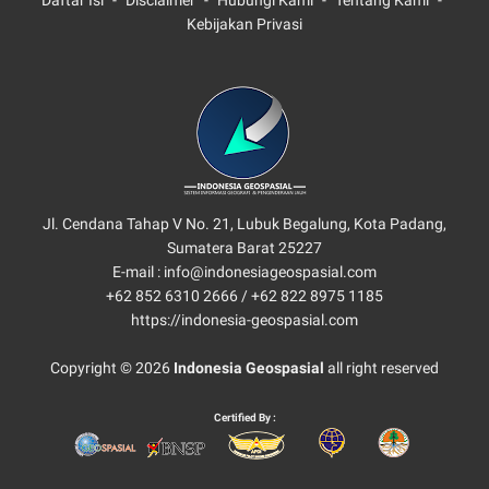
Daftar Isi
Disclaimer
Hubungi Kami
Tentang Kami
Kebijakan Privasi
Jl. Cendana Tahap V No. 21, Lubuk Begalung, Kota Padang,
Sumatera Barat 25227
E-mail : info@indonesiageospasial.com
+62 852 6310 2666 /
+62 822 8975 1185
https://indonesia-geospasial.com
Copyright © 2026
Indonesia Geospasial
all right reserved
Certified By :