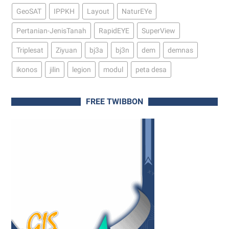
GeoSAT
IPPKH
Layout
NaturEYe
Pertanian-JenisTanah
RapidEYE
SuperView
Triplesat
Ziyuan
bj3a
bj3n
dem
demnas
ikonos
jilin
legion
modul
peta desa
FREE TWIBBON