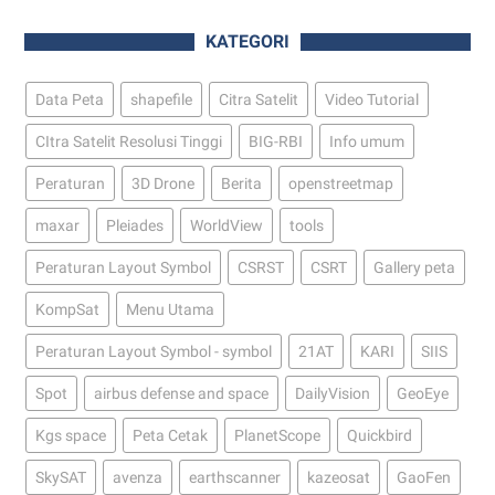
KATEGORI
Data Peta
shapefile
Citra Satelit
Video Tutorial
CItra Satelit Resolusi Tinggi
BIG-RBI
Info umum
Peraturan
3D Drone
Berita
openstreetmap
maxar
Pleiades
WorldView
tools
Peraturan Layout Symbol
CSRST
CSRT
Gallery peta
KompSat
Menu Utama
Peraturan Layout Symbol - symbol
21AT
KARI
SIIS
Spot
airbus defense and space
DailyVision
GeoEye
Kgs space
Peta Cetak
PlanetScope
Quickbird
SkySAT
avenza
earthscanner
kazeosat
GaoFen