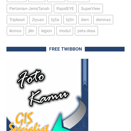
Pertanian-JenisTanah
RapidEYE
SuperView
Triplesat
Ziyuan
bj3a
bj3n
dem
demnas
ikonos
jilin
legion
modul
peta desa
FREE TWIBBON