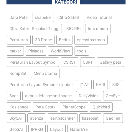
KATEGORI
Data Peta
shapefile
Citra Satelit
Video Tutorial
CItra Satelit Resolusi Tinggi
BIG-RBI
Info umum
Peraturan
3D Drone
Berita
openstreetmap
maxar
Pleiades
WorldView
tools
Peraturan Layout Symbol
CSRST
CSRT
Gallery peta
KompSat
Menu Utama
Peraturan Layout Symbol - symbol
21AT
KARI
SIIS
Spot
airbus defense and space
DailyVision
GeoEye
Kgs space
Peta Cetak
PlanetScope
Quickbird
SkySAT
avenza
earthscanner
kazeosat
GaoFen
GeoSAT
IPPKH
Layout
NaturEYe