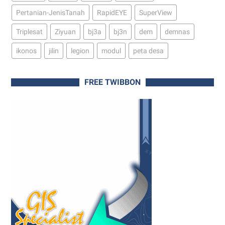
Pertanian-JenisTanah
RapidEYE
SuperView
Triplesat
Ziyuan
bj3a
bj3n
dem
demnas
ikonos
jilin
legion
modul
peta desa
FREE TWIBBON