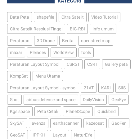
KATEGORI
Data Peta
shapefile
Citra Satelit
Video Tutorial
CItra Satelit Resolusi Tinggi
BIG-RBI
Info umum
Peraturan
3D Drone
Berita
openstreetmap
maxar
Pleiades
WorldView
tools
Peraturan Layout Symbol
CSRST
CSRT
Gallery peta
KompSat
Menu Utama
Peraturan Layout Symbol - symbol
21AT
KARI
SIIS
Spot
airbus defense and space
DailyVision
GeoEye
Kgs space
Peta Cetak
PlanetScope
Quickbird
SkySAT
avenza
earthscanner
kazeosat
GaoFen
GeoSAT
IPPKH
Layout
NaturEYe