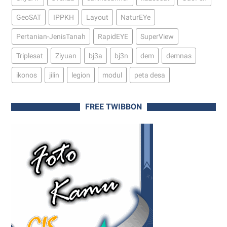
GeoSAT
IPPKH
Layout
NaturEYe
Pertanian-JenisTanah
RapidEYE
SuperView
Triplesat
Ziyuan
bj3a
bj3n
dem
demnas
ikonos
jilin
legion
modul
peta desa
FREE TWIBBON