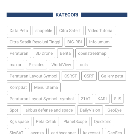
KATEGORI
Data Peta
shapefile
Citra Satelit
Video Tutorial
CItra Satelit Resolusi Tinggi
BIG-RBI
Info umum
Peraturan
3D Drone
Berita
openstreetmap
maxar
Pleiades
WorldView
tools
Peraturan Layout Symbol
CSRST
CSRT
Gallery peta
KompSat
Menu Utama
Peraturan Layout Symbol - symbol
21AT
KARI
SIIS
Spot
airbus defense and space
DailyVision
GeoEye
Kgs space
Peta Cetak
PlanetScope
Quickbird
SkySAT
avenza
earthscanner
kazeosat
GaoFen