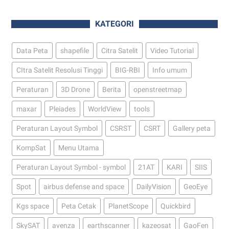
KATEGORI
Data Peta
shapefile
Citra Satelit
Video Tutorial
CItra Satelit Resolusi Tinggi
BIG-RBI
Info umum
Peraturan
3D Drone
Berita
openstreetmap
maxar
Pleiades
WorldView
tools
Peraturan Layout Symbol
CSRST
CSRT
Gallery peta
KompSat
Menu Utama
Peraturan Layout Symbol - symbol
21AT
KARI
SIIS
Spot
airbus defense and space
DailyVision
GeoEye
Kgs space
Peta Cetak
PlanetScope
Quickbird
SkySAT
avenza
earthscanner
kazeosat
GaoFen