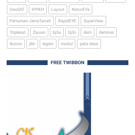
GeoSAT
IPPKH
Layout
NaturEYe
Pertanian-JenisTanah
RapidEYE
SuperView
Triplesat
Ziyuan
bj3a
bj3n
dem
demnas
ikonos
jilin
legion
modul
peta desa
FREE TWIBBON