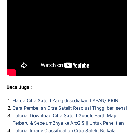
Baca Juga :
Harga Citra Satelit Yang di sediakan LAPAN/ BRIN
Cara Pembelian Citra Satelit Resolusi Tinggi berlisensi
Tutorial Download Citra Satelit Google Earth Map
Terbaru & Sebelum2nya ke ArcGIS || Untuk Penelitian
Tutorial Image Classification Citra Satelit Berkala