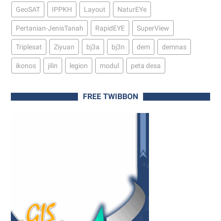
GeoSAT
IPPKH
Layout
NaturEYe
Pertanian-JenisTanah
RapidEYE
SuperView
Triplesat
Ziyuan
bj3a
bj3n
dem
demnas
ikonos
jilin
legion
modul
peta desa
FREE TWIBBON